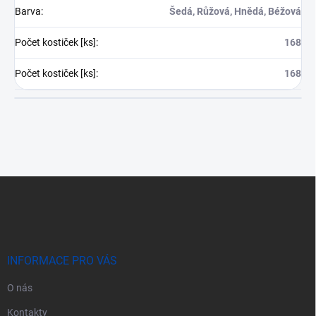
Barva
:
Šedá, Růžová, Hnědá, Béžová
Počet kostiček [ks]
:
168
Počet kostiček [ks]
:
168
Z
á
p
a
t
í
INFORMACE PRO VÁS
O nás
Kontakty