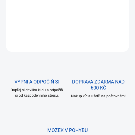
DORUČENÍ
Počet kostiček:
168 ks
, věk stavitele:
14+
.
DETAILNÍ INFORMACE
ZEPTAT SE
VYPNI A ODPOČIŇ SI
DOPRAVA ZDARMA NAD
600 KČ
Dopřej si chvilku klidu a odpočiň
si od každodenního stresu.
Nakup víc a ušetři na poštovném!
MOZEK V POHYBU