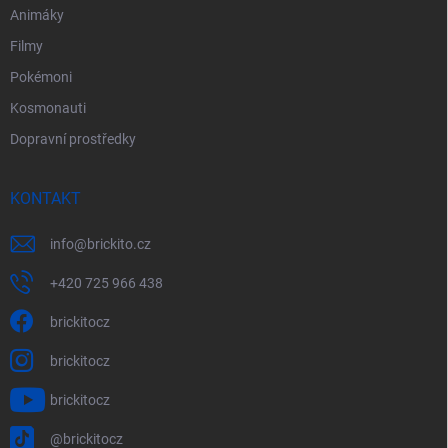
Animáky
Filmy
Pokémoni
Kosmonauti
Dopravní prostředky
KONTAKT
info
@
brickito.cz
+420 725 966 438
brickitocz
brickitocz
brickitocz
@brickitocz