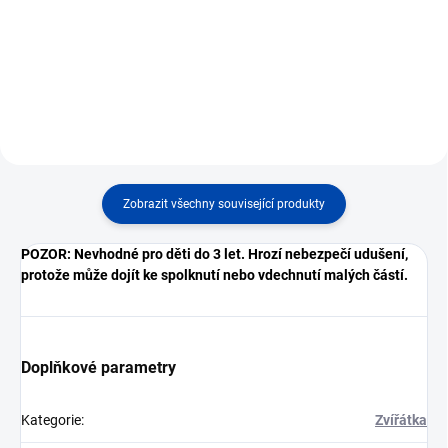
Počet kostiček: 606 ks, věk
Počet kostiček: 182 ks, věk
stavitele: 6+, rozměry stavebnice:
stavitele: 6+, rozměry stavebnice:
9 x 7,6 x 6,6 cm.
3,2 x 5,6 x 6,6 cm.
Zobrazit všechny související produkty
POZOR: Nevhodné pro děti do 3 let. Hrozí nebezpečí udušení,
protože může dojít ke spolknutí nebo vdechnutí malých částí.
Doplňkové parametry
Kategorie
:
Zvířátka