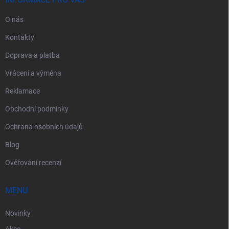
í
k
y
O nás
v
ý
Kontakty
p
i
Doprava a platba
s
u
Vrácení a výměna
Reklamace
Obchodní podmínky
Ochrana osobních údajů
Blog
Ověřování recenzí
MENU
Novinky