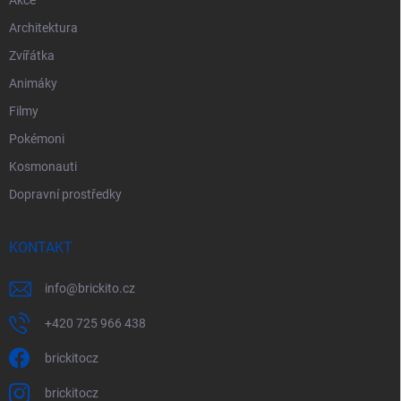
Akce
Architektura
Zvířátka
Animáky
Filmy
Pokémoni
Kosmonauti
Dopravní prostředky
KONTAKT
info
@
brickito.cz
+420 725 966 438
brickitocz
brickitocz