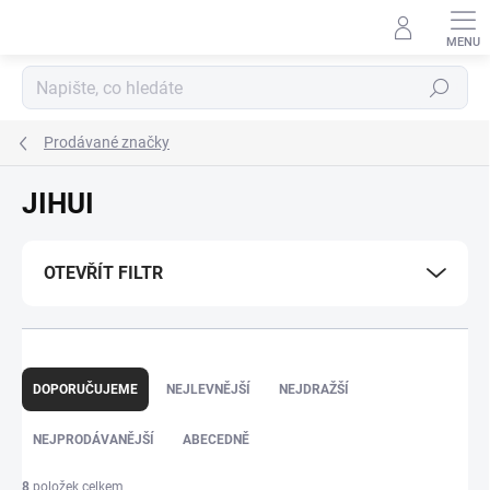
Přejít
na
obsah
Hledat
Prodávané značky
JIHUI
OTEVŘÍT FILTR
Ř
a
DOPORUČUJEME
NEJLEVNĚJŠÍ
NEJDRAŽŠÍ
z
e
NEJPRODÁVANĚJŠÍ
ABECEDNĚ
n
í
8
položek celkem