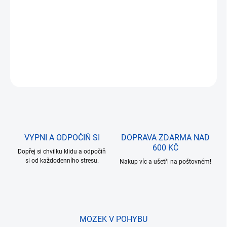
DORUČENÍ
Počet kostiček:
140 ks
, věk stavitele:
14+
.
DETAILNÍ INFORMACE
ZEPTAT SE
VYPNI A ODPOČIŇ SI
DOPRAVA ZDARMA NAD
600 KČ
Dopřej si chvilku klidu a odpočiň
si od každodenního stresu.
Nakup víc a ušetři na poštovném!
MOZEK V POHYBU