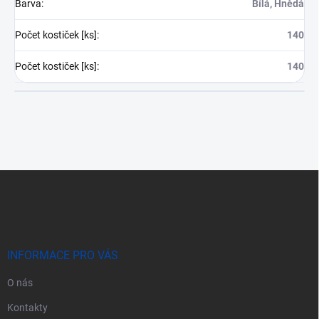
Barva
:
Bílá, Hnědá
Počet kostiček [ks]
:
140
Počet kostiček [ks]
:
140
Z
á
p
a
t
í
INFORMACE PRO VÁS
O nás
Kontakty