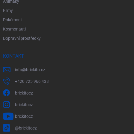
Animáky
Filmy
Pokémoni
Kosmonauti
Dopravní prostředky
KONTAKT
info
@
brickito.cz
+420 725 966 438
brickitocz
brickitocz
brickitocz
@brickitocz