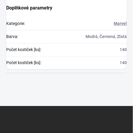
Doplňkové parametry
Kategorie
:
Marvel
Barva
:
Modrá, Červená, Zlatá
Počet kostiček [ks]
:
140
Počet kostiček [ks]
:
140
Z
á
p
a