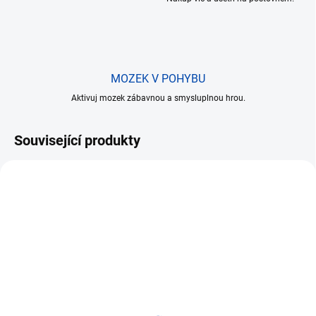
MOZEK V POHYBU
Aktivuj mozek zábavnou a smysluplnou hrou.
Související produkty
AKCE
AKCE
TIP
TIP
SKLADEM
SKLADEM
(2 KS)
(3 KS)
Loki
Thor