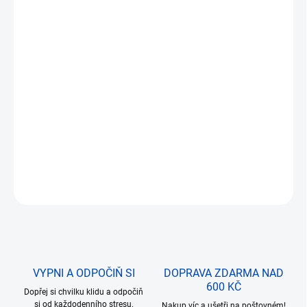
DORUČIT DO:
12.8.2026
MOŽNOSTI
DORUČENÍ
−
+
Přidat do košíku
Počet kostiček:
140 ks
, věk stavitele:
14+
.
DETAILNÍ INFORMACE
ZEPTAT SE
VYPNI A ODPOČIŇ SI
DOPRAVA ZDARMA NAD
600 KČ
Dopřej si chvilku klidu a odpočiň
si od každodenního stresu.
Nakup víc a ušetři na poštovném!