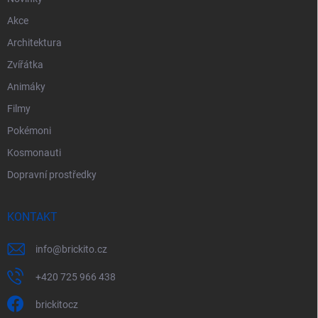
Akce
Architektura
Zvířátka
Animáky
Filmy
Pokémoni
Kosmonauti
Dopravní prostředky
KONTAKT
info
@
brickito.cz
+420 725 966 438
brickitocz