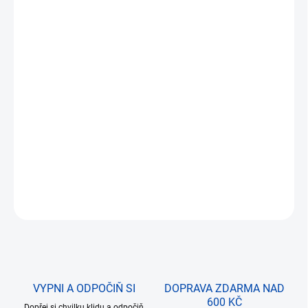
DORUČIT DO:
12.8.2026
MOŽNOSTI
DORUČENÍ
−
+
Přidat do košíku
Tank Panther přináší realistický model ikonického obrněného
vozidla s otočnou věží a pásovým podvozkem o
délce 25,5 cm
.
DETAILNÍ INFORMACE
ZEPTAT SE
VYPNI A ODPOČIŇ SI
DOPRAVA ZDARMA NAD
600 KČ
Dopřej si chvilku klidu a odpočiň