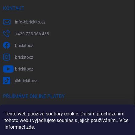
KONTAKT
info
@
brickito.cz
+420 725 966 438
brickitocz
brickitocz
brickitocz
@brickitocz
PŘIJÍMÁME ONLINE PLATBY
Tento web používá soubory cookie. Dalším procházením
tohoto webu vyjadřujete souhlas s jejich používáním.. Více
informací
zde
.