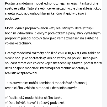
Postavte si detailní model jednoho z nejznámějších tanků
druhé
světové války
. Tato stavebnice věrně zachycuje charakteristickou
siluetu vozidla, dlouhou hlaveň kanónu i typický pásový
podvozek.
Model vyniká propracovanou věží, realistickými detaily trupu,
bočním vybavením i členitým podvozkem s pásy. Díky vyváženým
proporcím působí hotový tank jako věrná zmenšenina skutečné
vojenské techniky.
Hotový model má rozměry přibližně
25,5 × 10,6 × 9,1 cm
, takže se
skvěle hodí jako sběratelský kus do vitríny, na poličku nebo jako
součást tematické kolekce vojenské techniky. Stavění potěší starší
děti i dospělé modeláře, kteří mají rádi technické detaily a
realistické zpracování.
Tato stavebnice nabízí kombinaci modelářské přesnosti,
technického vzhledu a radosti z detailního stavění.
✅ Realistický model historického tanku
✅ Detailní věž, hlaveň i pásový podvozek