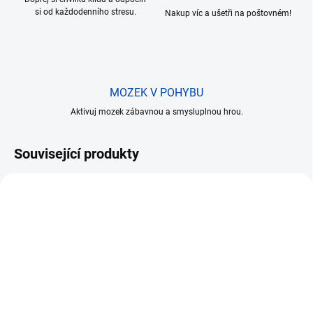
si od každodenního stresu.
Nakup víc a ušetři na poštovném!
MOZEK V POHYBU
Aktivuj mozek zábavnou a smysluplnou hrou.
Související produkty
AKCE
AKCE
MOMENTÁLNĚ NEDOSTUPNÉ
SKLADEM
(1 KS)