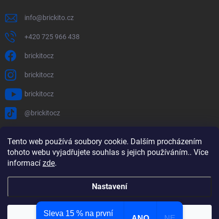
info
@
brickito.cz
+420 725 966 438
brickitocz
brickitocz
brickitocz
@brickitocz
PŘIJÍMÁME ONLINE PLATBY
Tento web používá soubory cookie. Dalším procházením
tohoto webu vyjadřujete souhlas s jejich používáním.. Více
informací
zde
.
Nastavení
Sleva 15 % na první
Copyright 2026
BRICKITO
. Všechna práva vyhrazena.
Odmítnout
Souhlasím
ANO
NE