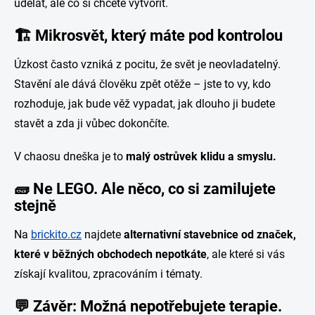
udělat, ale co si chcete vytvořit.
🏗️
Mikrosvět, který máte pod kontrolou
Úzkost často vzniká z pocitu, že svět je neovladatelný.
Stavění ale dává člověku zpět otěže – jste to vy, kdo
rozhoduje, jak bude věž vypadat, jak dlouho ji budete
stavět a zda ji vůbec dokončíte.
V chaosu dneška je to
malý ostrůvek klidu a smyslu.
🧱
Ne LEGO. Ale něco, co si zamilujete
stejně
Na
brickito.cz
najdete
alternativní stavebnice od značek,
které v běžných obchodech nepotkáte
, ale které si vás
získají kvalitou, zpracováním i tématy.
💬
Závěr: Možná nepotřebujete terapie.