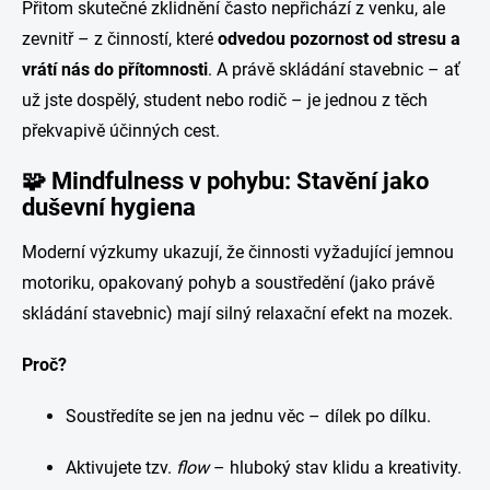
Přitom skutečné zklidnění často nepřichází z venku, ale
zevnitř – z činností, které
odvedou pozornost od stresu a
vrátí nás do přítomnosti
. A právě skládání stavebnic – ať
už jste dospělý, student nebo rodič – je jednou z těch
překvapivě účinných cest.
🧩
Mindfulness v pohybu: Stavění jako
duševní hygiena
Moderní výzkumy ukazují, že činnosti vyžadující jemnou
motoriku, opakovaný pohyb a soustředění (jako právě
skládání stavebnic) mají silný relaxační efekt na mozek.
Proč?
Soustředíte se jen na jednu věc – dílek po dílku.
Aktivujete tzv.
flow
– hluboký stav klidu a kreativity.