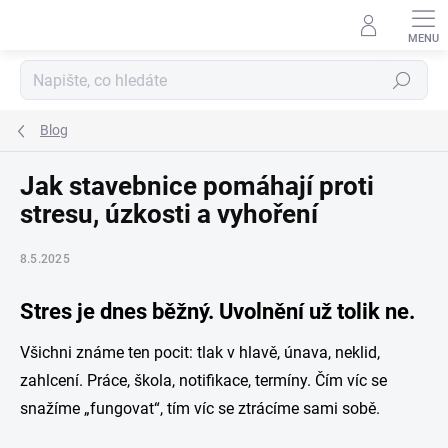
Přejít
na
obsah
Hledat
Blog
Jak stavebnice pomáhají proti
stresu, úzkosti a vyhoření
8.5.2025
Stres je dnes běžný. Uvolnění už tolik ne.
Všichni známe ten pocit: tlak v hlavě, únava, neklid,
zahlcení. Práce, škola, notifikace, termíny. Čím víc se
snažíme „fungovat“, tím víc se ztrácíme sami sobě.