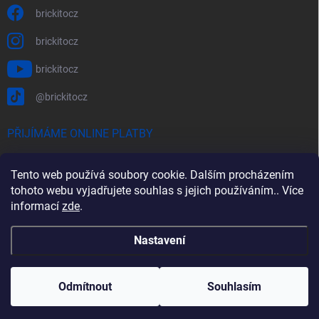
brickitocz
brickitocz
brickitocz
@brickitocz
PŘIJÍMÁME ONLINE PLATBY
Tento web používá soubory cookie. Dalším procházením
tohoto webu vyjadřujete souhlas s jejich používáním.. Více
informací
zde
.
Nastavení
Copyright 2026
BRICKITO
. Všechna práva vyhrazena.
Vytvořil Shoptet
Odmítnout
Souhlasím
Odstoupit od smlouvy