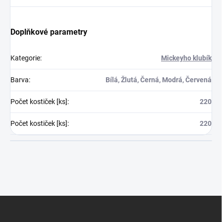
Doplňkové parametry
Kategorie
:
Mickeyho klubík
Barva
:
Bílá, Žlutá, Černá, Modrá, Červená
Počet kostiček [ks]
:
220
Počet kostiček [ks]
:
220
Z
á