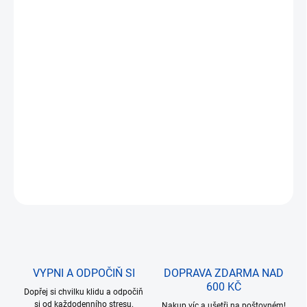
DORUČIT DO:
12.8.2026
MOŽNOSTI
DORUČENÍ
−
+
Přidat do košíku
Počet kostiček:
220 ks
, věk stavitele:
14+
.
DETAILNÍ INFORMACE
ZEPTAT SE
VYPNI A ODPOČIŇ SI
DOPRAVA ZDARMA NAD
600 KČ
Dopřej si chvilku klidu a odpočiň
si od každodenního stresu.
Nakup víc a ušetři na poštovném!