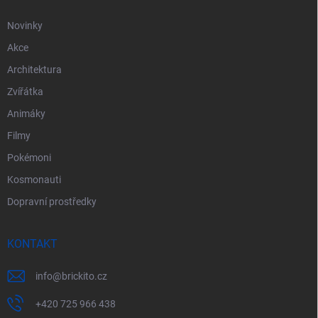
Novinky
Akce
Architektura
Zvířátka
Animáky
Filmy
Pokémoni
Kosmonauti
Dopravní prostředky
KONTAKT
info
@
brickito.cz
+420 725 966 438