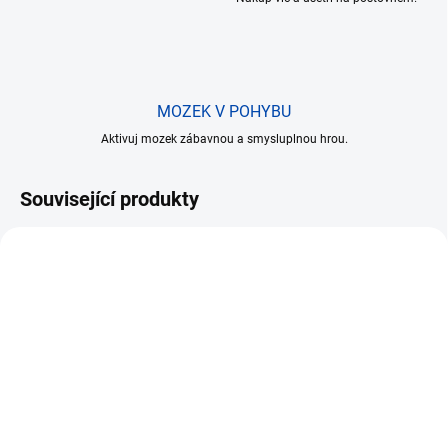
MOZEK V POHYBU
Aktivuj mozek zábavnou a smysluplnou hrou.
Související produkty
NOVINKA
SET
AKCE
TIP
SKLADEM
SKLADEM
(5 KS)
(>5 KS)
Kachna Daisy V2
Mickeyho klubík set V1